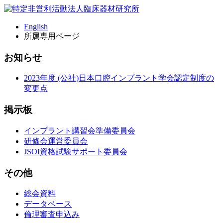
English
所属専用ページ
お知らせ
2023年度 (公社)日本口腔インプラント学会認定制度の
変更点
掲示板
インプラント講習会準備委員会
研修会運営委員会
JSOI資格試験サポート委員会
その他
総会資料
データベース
倫理審査申込み