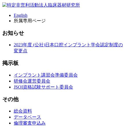
English
所属専用ページ
お知らせ
2023年度 (公社)日本口腔インプラント学会認定制度の
変更点
掲示板
インプラント講習会準備委員会
研修会運営委員会
JSOI資格試験サポート委員会
その他
総会資料
データベース
倫理審査申込み