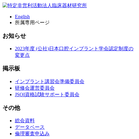
English
所属専用ページ
お知らせ
2023年度 (公社)日本口腔インプラント学会認定制度の
変更点
掲示板
インプラント講習会準備委員会
研修会運営委員会
JSOI資格試験サポート委員会
その他
総会資料
データベース
倫理審査申込み