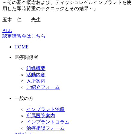
～その基本概念および、ティッシュレベルインプラントを使
用した即時荷重のテクニックとその結果～」
玉木 仁 先生
ALL
認定講習会はこちら
HOME
医療関係者
組織概要
活動内容
入所案内
ご紹介フォーム
一般の方
インプラント治療
所属医院案内
インプラントコラム
治療相談フォーム