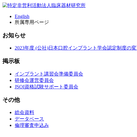
English
所属専用ページ
お知らせ
2023年度 (公社)日本口腔インプラント学会認定制度の
掲示板
インプラント講習会準備委員会
研修会運営委員会
JSOI資格試験サポート委員会
その他
総会資料
データベース
倫理審査申込み